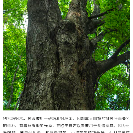
别名糖枫木。树液被用于砂糖和枫糖浆，因加拿大国旗的枫树叶而著名
的树种。有着丝绸般的光泽，在欧美自古以来被用于制造家具。因为材
质强韧，被用做地板，和制造钢琴、小提琴等精巧乐器。心材呈黄褐