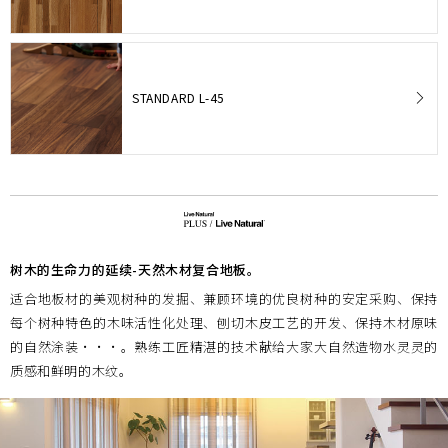
STANDARD L-45
树木的生命力的延续-天然木材复合地板。
适合地板材的美观树种的发掘、兼顾环境的优良树种的安定采购、保持
每个树种特色的木味活性化处理、刨切木皮工艺的开发、保持木材原味
的自然涂装・・・。熟练工匠精湛的技术献给大家大自然造物水灵灵的
质感和鲜明的木纹。