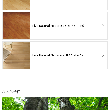
Live Natural Nedares95（L-45,L-40）
Live Natural Nedaress HLBF（L-45）
树木的特征