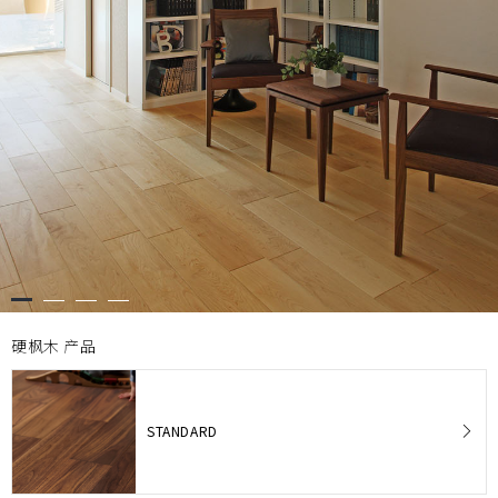
邮件联系我们
服务
制造・开发据点
常见提问
地板的保养
顾客之声
窗
Select Language
口・
日本
English
簡体文
支持
View
All
硬枫木 产品
STANDARD