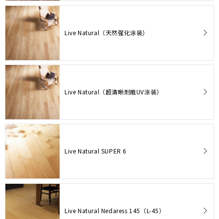
Live Natural（天然强化涂装）
Live Natural（超清晰耐磨UV涂装）
Live Natural SUPER 6
Live Natural Nedaress 145（L-45）