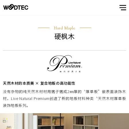
展厅
数字产品目录
展厅首页
模拟内装修
日本
（东京・大阪・名古屋・福
经销商一览
青山系列
中国
（苏州）
展厅
顾客
了解
冈・横滨）
数字产品
关于性能
Hard Maple
目录
和品质
硬枫木
服务
树
顾客服务窗口・支持
关于抗病毒性能
顾客服务窗口・支持首页
产品
用语集
树木所具有的个性
信息杂志CUE
董事长致辞
地板材料
常见提问
地板的保养
青山系列
公司概要
墙·吊顶材
顾客之声
企业理念
中国
（苏州）
日本
（东京・大阪・名古
View
屋・福冈・横滨）
关于
All
窗
信息
了解树
关于性能和品质
常见提问
了解树首页
地板的保养
View
模拟内装
营业所
我们
All
修
口・
关于抗病毒
对产品制作
关于性能和
发展
对环境和安
关于我们
View
顾客之声
用语集
关于我们首页
树木所具有的个性
所做的努力
性能
品质
全的努力
制造・开
支持
All
View
关于性能
发据点
信息杂志CUE
董事长致辞
公司概要
All
天然木材的本质美 × 复合地板の高功能性
和品质
View
没有杂物的纯天然木材材用锯子锯成2㎜厚的〝厚单板”做表面装饰木
企业理念
对产品制作所做的努力
All
海外代理
材，
Live Natural Premium创造了新的地板材料种类〝天然木材厚单板
微信公众账号
店介绍
装饰地板系列。
发展
对环境和安全的努力
关于性能和品质
营业所
顾客