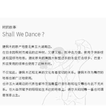
树的故事
Shall We Dance ?
硬枫木的原产地是北美五大湖周边。
在日本因枫树而闻名的这种树，又硬又粘，耐冲击力强，被用于保龄球
道和篮球场地板。据说原来的美国大联盟选手的本垒打击球手，巴里·
邦兹爱用的球棒也使用了这种木材。
不仅如此，硬枫木还和北美的文化有着密切的关系。硬枫木作为舞厅的
地板也被广泛地使用。
也许五大湖周边的代表性都市芝加哥盛行音乐剧和社交舞也与此不无关
系。在大自然赋予的栩栩如生木纹的地板上，偶尔夫妇轻舞一番也可谓
是惬意丛生。