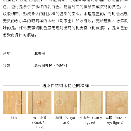
色，边材是参杂了微红的乳白色。随着时间的推移变成沉稳的黄色。木
纹很细密，形成象人的肌肤样的温柔的面料。木理是直的，有时会出现
无数的象小鸟的眼睛样的木纹（鸟眼杢）和收缩纹。更给硬枫木增添风
味的是，好似要强调肤色般无规则出现的树皮囊（树皮痕）。是自己治
愈受伤身体的痕迹。
産地
北美洲
分類
温带阔叶树・枫树科
增添自然树木特色的模样
装皮
节・小节
糖斑（Sugar
生长纹（Curly
鸟眼（Bird`s-
(Knot,Pin
mark）
figure）
eye figure）
Knot)