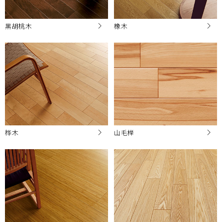
黑胡桃木
橡木
桦木
山毛榉