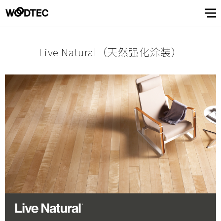
展厅
数字产品目录
展厅首页
模拟内装修
日本
（东京・大阪・名古屋・福
经销商一览
青山系列
中国
（苏州）
展厅
顾客
了解
冈・横滨）
数字产品
关于性能
Live Natural（天然强化涂装）
目录
和品质
服务
树
顾客服务窗口・支持
关于抗病毒性能
顾客服务窗口・支持首页
产品
用语集
树木所具有的个性
信息杂志CUE
董事长致辞
地板材料
常见提问
地板的保养
青山系列
公司概要
墙·吊顶材
顾客之声
企业理念
中国
（苏州）
日本
（东京・大阪・名古
View
屋・福冈・横滨）
关于
All
窗
信息
了解树
关于性能和品质
常见提问
了解树首页
地板的保养
View
模拟内装
营业所
我们
All
修
口・
关于抗病毒
对产品制作
关于性能和
发展
对环境和安
关于我们
View
顾客之声
用语集
关于我们首页
树木所具有的个性
所做的努力
性能
品质
全的努力
制造・开
支持
All
View
关于性能
发据点
信息杂志CUE
董事长致辞
公司概要
All
和品质
View
企业理念
对产品制作所做的努力
All
海外代理
微信公众账号
店介绍
发展
对环境和安全的努力
关于性能和品质
营业所
顾客