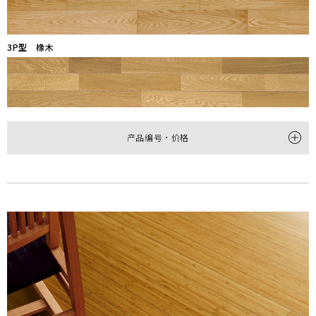
3P型 橡木
产品编号・价格
型
1P 白橡木
2P 白橡木
产品编号
HPC10005M
HTP20005M
尺寸
(厚×宽×长㎜)
12×145×1,818
12×303×1,818
每梱包装数
12枚(約1坪＝3.16㎡)装
6枚(1坪＝3.3㎡)装
价格
(不含税)
￥41,000/梱(￥12,980/㎡)
￥36,000/梱(￥10,910/㎡