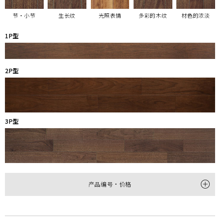
节・小节
生长纹
光照表情
多彩的木纹
材色的浓淡
1P型
2P型
3P型
产品编号・价格
型
1P
2P