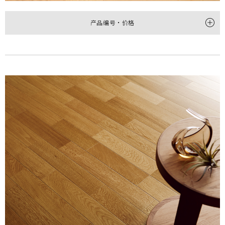
产品编号・价格
型
1P
2P
产品编号
HPC10049M
HTP20049M
尺寸
(厚×宽×长㎜)
12×145×1,818
12×303×1,818
每梱包装数
12枚(約1坪＝3.16㎡)装
6枚(1坪＝3.3㎡)装
价格
(不含税)
￥41,000/梱(￥12,980/㎡)
￥36,000/梱(￥10,910/㎡