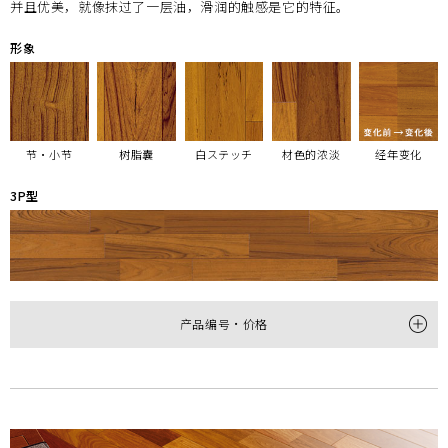
并且优美，就像抹过了一层油，滑润的触感是它的特征。
形象
节・小节
树脂囊
白ステッチ
材色的浓淡
经年变化
3P型
产品编号・价格
型
3P
产品编号
HTP30001NM
尺寸
(厚×宽×长㎜)
12×303×1,818