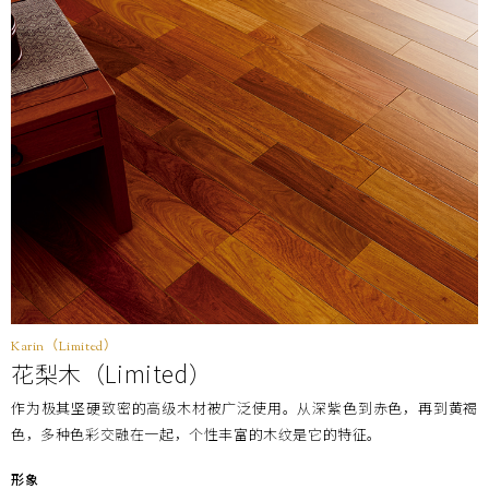
每梱包装数
6枚(1坪＝3.3㎡)装
价格
(不含税)
￥44,000/梱(￥13,340/㎡)
Karin（Limited）
花梨木（Limited）
作为极其坚硬致密的高级木材被广泛使用。从深紫色到赤色，再到黄褐
色，多种色彩交融在一起，个性丰富的木纹是它的特征。
形象