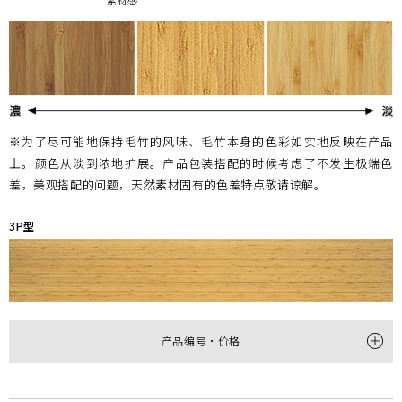
素材感
※为了尽可能地保持毛竹的风味、毛竹本身的色彩如实地反映在产品
上。颜色从淡到浓地扩展。产品包装搭配的时候考虑了不发生极端色
差，美观搭配的问题，天然素材固有的色差特点敬请谅解。
3P型
产品编号・价格
型
3P