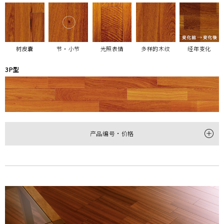
树皮囊
节・小节
光照表情
多样的木纹
经年变化
3P型
产品编号・价格
型
3P
产品编号
HTP30037NM
尺寸
(厚×宽×长㎜)
12×303×1,818
每梱包装数
6枚(1坪＝3.3㎡)装