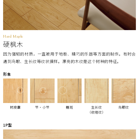
Hard Maple
硬枫木
因为强韧的材质，一直被用于地板、精巧的乐器等方面的制作。有时会
遇到鸟眼、生长纹等纹状摸样。漂亮的木纹是这个树种的特征。
形象
树皮囊
节・小节
糖斑
生长纹
鸟眼纹
（收缩纹）
1P型