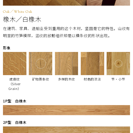
Oak／White Oak
橡木／白橡木
在建筑、家具、造船业受到重用的这个木材，坚固是它的特性。山纹有
明显的竹笋模样，竖纹的放射组织却是以横条纹的形状出现。
形象
虎皮纹
矿物质条纹
多样的木纹
材色的浓淡
节・小节
（Silver
Grain）
1P型 白橡木
2P型 白橡木