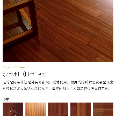
价格
(不含税)
￥53,000/梱(￥16,070/㎡)
Sapelli（Limited）
沙比利（Limited）
无论是内装修还是外装修都被广泛地使用，根据光的反射程度会呈现出
彩带状纹纹和条状花纹的光泽，给空间刻下了大自然爽心悦目的节奏。
形象