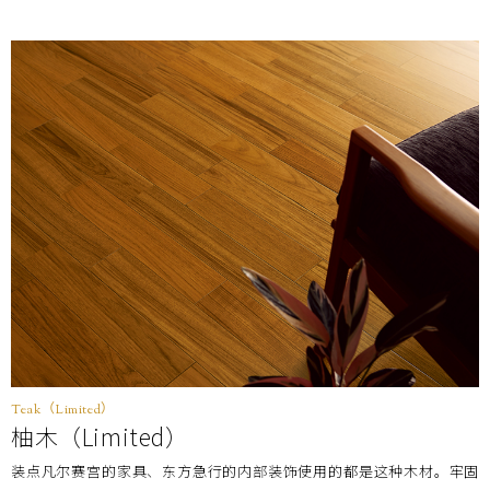
产品编号
HOP30088M
尺寸
(厚×宽×长㎜)
12×303×1,818
每梱包装数
6枚(1坪＝3.3㎡)装
价格
(不含税)
￥34,000/梱(￥10,310/㎡)
Teak（Limited）
柚木（Limited）
装点凡尔赛宫的家具、东方急行的内部装饰使用的都是这种木材。牢固