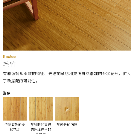
Bamboo
毛竹
有着强韧却柔软的特征、光洁的触感和充满自然谐趣的条状花纹，扩大
了新搭配的可能性。
形象
浓淡有致的条
节和眼和直通
节部分的凹陷
状花纹
的纤维产生的