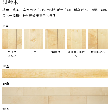
悬铃木
被用于英国王室专用船的内装用材和斯特拉迪巴利乌斯的小提琴、丝绸
般的光泽和生长纹飘逸出高贵的气质。
形象
生长纹
小节
光照表情
纤细柔和的木
材色的浓淡
（收缩纹）
纹
1P型
2P型
3P型