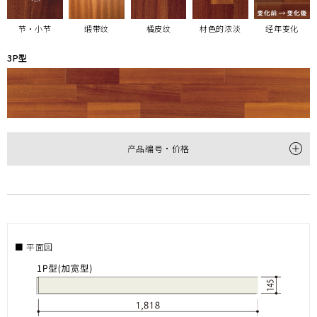
节・小节
缎带纹
橘皮纹
材色的浓淡
经年变化
3P型
产品编号・价格
型
3P
产品编号
HTP30053NM
尺寸
(厚×宽×长㎜)
12×303×1,818
■ 平面図
每梱包装数
6枚(1坪＝3.3㎡)装
价格
(不含税)
￥38,000/梱(￥11,520/㎡)