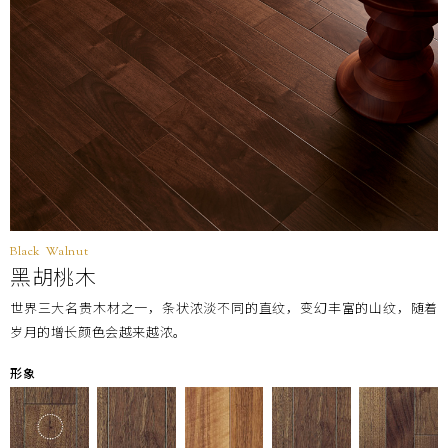
价格
(不含税)
￥41,000/梱(￥12,980/㎡)
￥36,000/梱(￥10,910/㎡
Black Walnut
黑胡桃木
世界三大名贵木材之一，条状浓淡不同的直纹，变幻丰富的山纹，随着
岁月的增长颜色会越来越浓。
形象