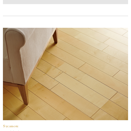
型
1P
2P
产品编号
HPC10048M
HTP20048M
尺寸
(厚×宽×长㎜)
12×145×1,818
12×303×1,818
每梱包装数
12枚(約1坪＝3.16㎡)装
6枚(1坪＝3.3㎡)装
价格
(不含税)
￥44,000/梱(￥13,930/㎡)
￥38,000/梱(￥11,520/㎡
Sycamore