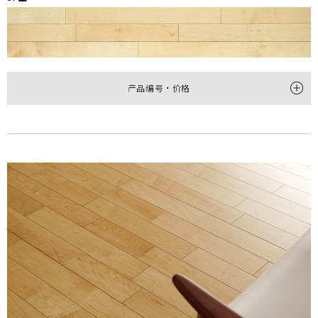
产品编号・价格
型
1P
2P
产品编号
HPC10047MT
HTP20047M
尺寸
(厚×宽×长㎜)
12×145×1,818
12×303×1,818
每梱包装数
12枚(約1坪＝3.16㎡)装
6枚(1坪＝3.3㎡)装
价格
(不含税)
￥44,000/梱(￥13,930/㎡)
￥38,000/梱(￥11,520/㎡