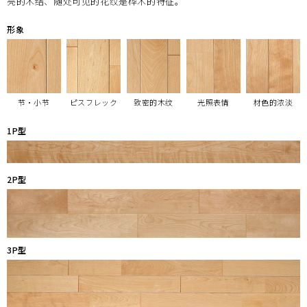
亮的木结、随处可见的花纹是桦木的特征。
形象
节・小节
ピスフレック
致密的木纹
光照表情
材色的浓淡
1P型
2P型
3P型