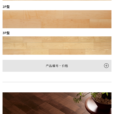
2P型
3P型
产品编号・价格
型
1P
2P
产品编号
HPC10017M
HTP20017M
尺寸
(厚×宽×长㎜)
12×145×1,818
12×303×1,818
每梱包装数
12枚(約1坪＝3.16㎡)装
6枚(1坪＝3.3㎡)装