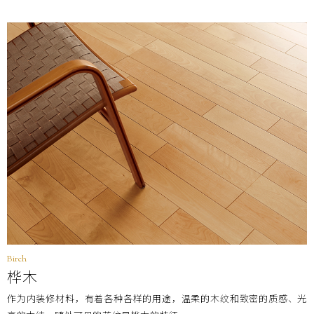
产品编号
HPC10002NM
HTP20002NM
尺寸
(厚×宽×长㎜)
12×145×1,818
12×303×1,818
每梱包装数
12枚(約1坪＝3.16㎡)装
6枚(1坪＝3.3㎡)装
价格
(不含税)
￥44,000/梱(￥13,930/㎡)
￥38,000/梱(￥11,520/㎡
Birch
桦木
作为内装修材料，有着各种各样的用途，温柔的木纹和致密的质感、光