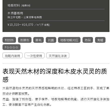
邮件联系我们
地板材料
(地板材)
服务
制造・开发据点
常见提问
地板的保养
顾客之声
木质基板用
独立住宅用・公寓双重地板用
窗
¥10,310ー¥16,070
／m
²
(不含税)
Select Language
口・
日本
English
簡体文
支持
耐凹伤
耐擦伤
摩耗
抗菌
地板地暖对应
防裂
免蜡
F☆☆☆☆
View
拖鞋内装用
一次性使用
天然强化涂装
All
表现天然木材的深度和木皮水灵灵的质
感
大自然造物水灵灵的天然质感和鲜明的木纹、经过熟练工匠的手、变成了美
丽设计供顾客欣赏。
而且、加强了耐伤性、便于保养、地板地暖等的机能、进行天然强化涂装加
工、使涂膜面不容易产生白化伤痕。