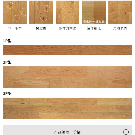
节・小节
树皮囊
多样的木纹
经年变化
光照表情
1P型
2P型
3P型
产品编号・价格