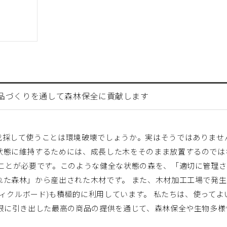
品づくりを通して森林保全に貢献します
伐採して使うことは環境破壊でしょうか。実はそうではありませ
状態に維持するためには、成長した木をそのまま放置するのでは
ることが必要です。このような健全な状態の森を、「適切に管理
れた森林」から産出された木材です。 また、木材加工工場で発
ティクルボード)も積極的に利用しています。 私たちは、使って
 限に引き出した最高の商品の提供を通じて、森林保全や生物多様