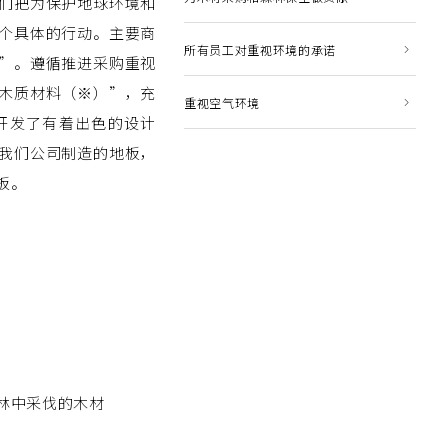
们把为保护地球环境和
安全的努力
个具体的行动。主要商
所有员工对重视环境的承诺
”。遵循推进采购重视
木质材料（※）”，充
重视空气环境
开发了有着出色的设计
我们公司制造的地板，
板。
客之声
林中采伐的木材