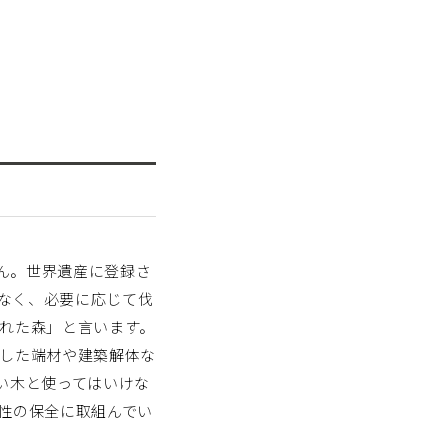
ん。世界遺産に登録さ
なく、必要に応じて伐
された森」と言います。
生した端材や建築解体な
よい木と使ってはいけな
性の保全に取組んでい