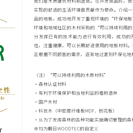
我们是木质建筑材料制造商。在开发商品时，我
努力
关于性能和品质
发展
对环境和
实现的舒适的生活环境做贡献作为使命。介绍一
品的地板，成功地开发了重视环境的“环保地板
环境和地域社区的木材采购的“可以持续利用的
分发挥已有的技术能力进行有效利用，成功的
性，注重健康，可以长期舒适使用的地板材料。
正根据不同顾客的需求，逐渐地过渡到环保化地
地板的保养
顾
（注）“可以持续利用的木质材料”
・森林认证材料
・有利于环境保护和当地利益的植树造林
・国产木材
・科技木（中密度纤维板MDF、刨花板）
・从为了发挥森林的各种功能实施确切管理的森
※均为朝日WOODTEC的自定义