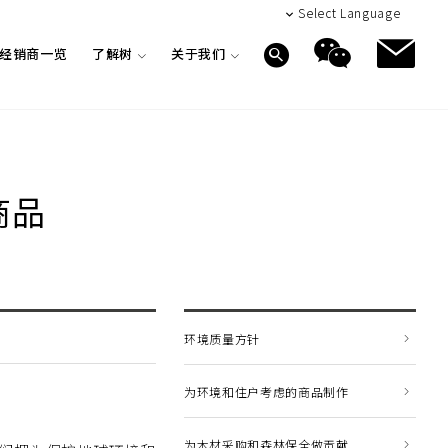
Select Language
日本
经销商一览
了解树
关于我们
English
数字产品目录
关于性能和品质
商品
模拟内装修
营业所
信息杂志CUE
日本
（东京・大阪・名古屋・福冈・横滨）
吊顶材
客之声
业理念
关于性能和品质
制造・开发据点
环境质量方针
海外代理店介绍
为环境和住户考虑的商品制作
为木材采购和森林保全做贡献