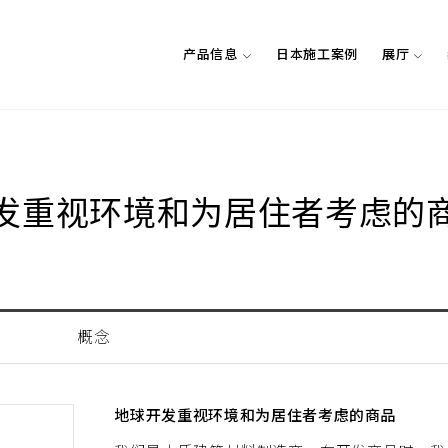
产品信息
日本施工案例
展厅
发重视环境和为居住者考虑的
集
树木所具有的个性
中国
（苏州）
地板的保养
青山系列
公司概要
墙·
顾
企
概念
地球开发重视环境和为居住者考虑的商品