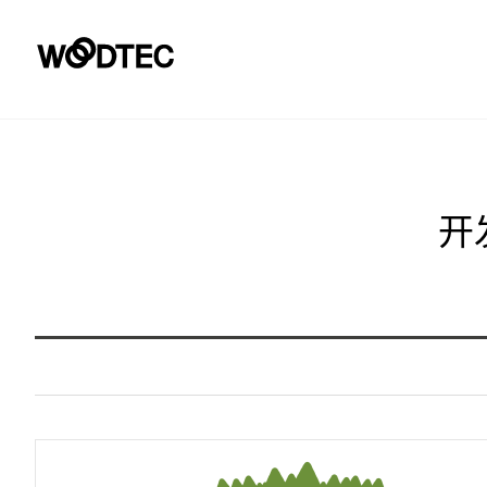
顾客服务窗口・
了解树
展厅
支持
开
View All
View All
View All
产品信息
关于我们
用语
董事长致辞
地板材料
常见提问
View All
View All