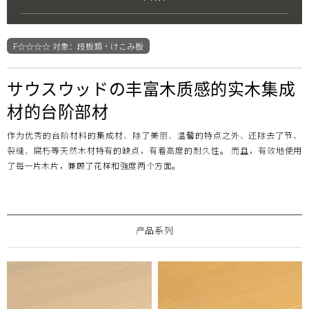
邮件联系我们
服务
制造・开发据点
常见提问
地板的保养
顾客之声
F☆☆☆☆ 対象：段板類・けこみ板
窗
Select Language
口・
サウスウッドの丰富木质感的实木集成
日本
English
簡体文
支持
材的台阶部材
作为优秀的台阶材料的集成材、除了美丽、温馨的特点之外、还除去了节、
View
裂缝、腐朽等天然木材特有的缺点，有着高度的耐久性。 而且，有效地使用
All
了每一片木片，兼顾了花样和強度两个方面。
产品系列