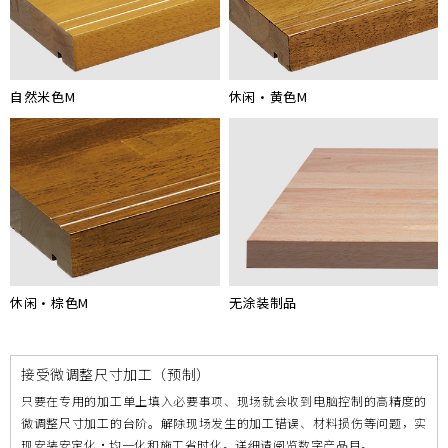
自然米色M
休闲・黄色M
休闲・棕色M
无涂装制品
接受微调整尺寸加工（预制）
只要在专用的加工单上填入必要事项、现场就会收到电脑控制的高精度的
微调整尺寸加工的台阶。解除现场发生的加工错误、材料损伤等问题，实
现安装安定化・均一化和施工省时化。详细请阅览数字产品目。