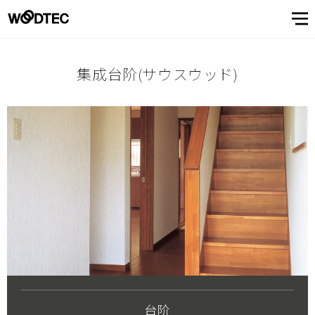
展厅
数字产品目录
展厅首页
模拟内装修
日本
（东京・大阪・名古屋・福
经销商一览
青山系列
中国
（苏州）
展厅
顾客
了解
冈・横滨）
数字产品
关于性能
集成台阶(サウスウッド)
目录
和品质
服务
树
顾客服务窗口・支持
关于抗病毒性能
顾客服务窗口・支持首页
产品
用语集
树木所具有的个性
信息杂志CUE
董事长致辞
地板材料
常见提问
地板的保养
青山系列
公司概要
墙·吊顶材
顾客之声
企业理念
中国
（苏州）
日本
（东京・大阪・名古
View
屋・福冈・横滨）
关于
All
窗
信息
了解树
关于性能和品质
常见提问
了解树首页
地板的保养
View
模拟内装
营业所
我们
All
修
口・
关于抗病毒
对产品制作
关于性能和
发展
对环境和安
关于我们
View
顾客之声
用语集
关于我们首页
树木所具有的个性
所做的努力
性能
品质
全的努力
制造・开
支持
All
View
关于性能
发据点
信息杂志CUE
董事长致辞
公司概要
All
和品质
View
企业理念
对产品制作所做的努力
All
海外代理
微信公众账号
店介绍
发展
对环境和安全的努力
关于性能和品质
营业所
顾客
台阶